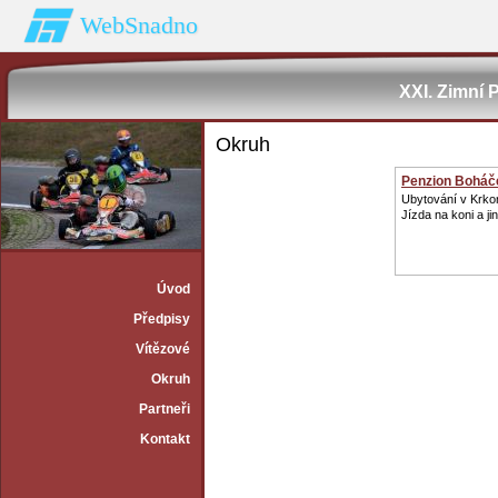
WebSnadno
XXI. Zimní
Okruh
Penzion Boháč
Ubytování v Krko
Jízda na koni a ji
Úvod
Předpisy
Vítězové
Okruh
Partneři
Kontakt