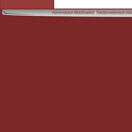
Administrace WebSnadno
|
Tvorba webových str