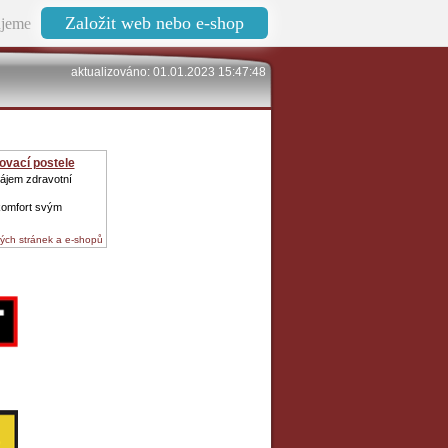
Založit web nebo e-shop
jeme
aktualizováno: 01.01.2023 15:47:48
hovací postele
nájem zdravotní
komfort svým
ých stránek a e-shopů