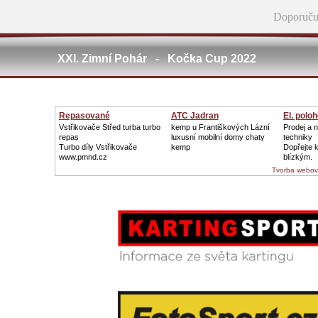
Doporuču
XXI. Zimní Pohár - Kočka Cup 2022
Repasované
ATC Jadran
El. polo
Turbodmychadlo
Vstřikovače Střed turba turbo
kemp u Františkových Lázní
Prodej a 
repas
luxusní mobilní domy chaty
techniky
Turbo díly Vstřikovače
kemp
Dopřejte 
www.pmnd.cz
blízkým.
Tvorba webov